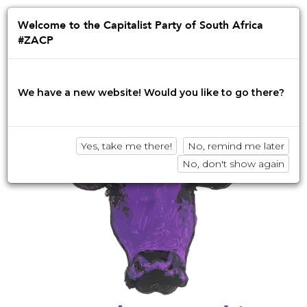
Jump
to
Afrikaans
English
isiZulu
Welcome to the Capitalist Party of South Africa
navigation
#ZACP
Innovation • Disruption • No BS
We have a new website! Would you like to go there?
Yes, take me there!
No, remind me later
No, don't show again