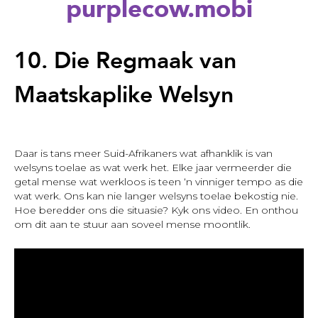
purplecow.mobi
Back
to
10. Die Regmaak van
top
Maatskaplike Welsyn
Daar is tans meer Suid-Afrikaners wat afhanklik is van
welsyns toelae as wat werk het. Elke jaar vermeerder die
getal mense wat werkloos is teen ‘n vinniger tempo as die
wat werk. Ons kan nie langer welsyns toelae bekostig nie.
Hoe beredder ons die situasie? Kyk ons video. En onthou
om dit aan te stuur aan soveel mense moontlik.
10.
Die